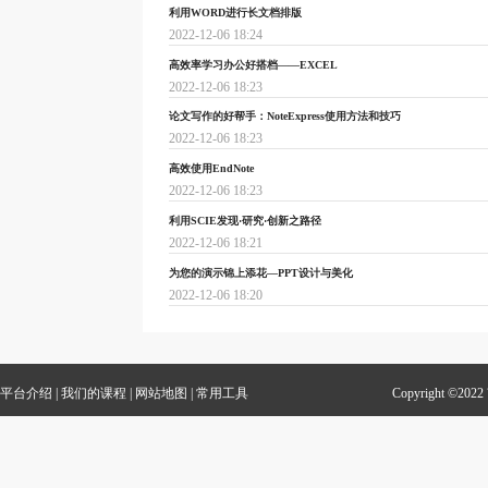
利用WORD进行长文档排版
2022-12-06 18:24
高效率学习办公好搭档——EXCEL
2022-12-06 18:23
论文写作的好帮手：NoteExpress使用方法和技巧
2022-12-06 18:23
高效使用EndNote
2022-12-06 18:23
利用SCIE发现·研究·创新之路径
2022-12-06 18:21
为您的演示锦上添花—PPT设计与美化
2022-12-06 18:20
平台介绍
|
我们的课程
|
网站地图
|
常用工具
Copyright 