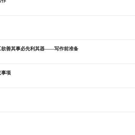
写作
工欲善其事必先利其器——写作前准备
意事项