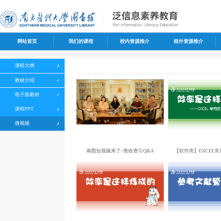
网站首页
我们的课程
校内资源推介
校外资源推介
课程大纲
教材介绍
电子版教材
课程PPT
微视频
南图短视频来了~查收查引Q&A
【软件类】EXCEL